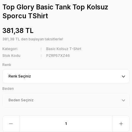
Top Glory Basic Tank Top Kolsuz
Sporcu TShirt
381,38 TL
381,38 TL den başlayan taksitlerle!
Kategori
Basic Kolsuz T-Shirt
Stok Kodu
PZRP57XZ46
Renk
Beden