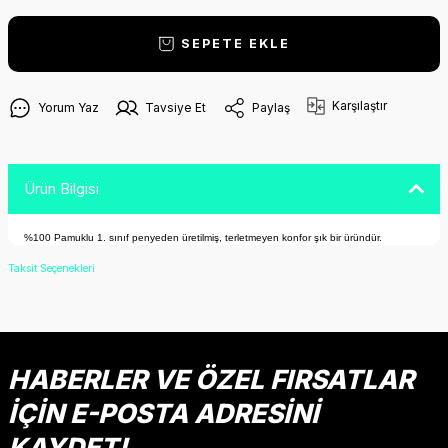
SEPETE EKLE
Karşılaştır
Yorum Yaz
Tavsiye Et
Paylaş
Ürün Bilgisi
%100 Pamuklu 1. sınıf penyeden üretilmiş, terletmeyen konfor şık bir üründür.
Taksit Seçenekleri
HABERLER VE ÖZEL FIRSATLAR
İÇİN E-POSTA ADRESİNİ
KAYDET!