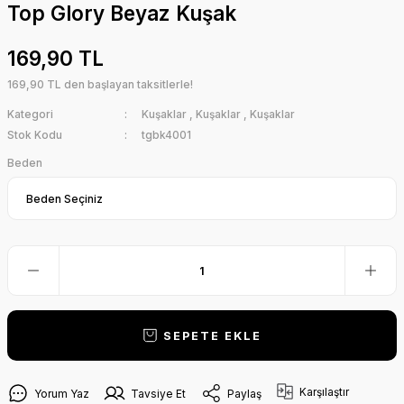
Top Glory Beyaz Kuşak
169,90 TL
169,90 TL den başlayan taksitlerle!
Kategori
Kuşaklar
,
Kuşaklar
,
Kuşaklar
Stok Kodu
tgbk4001
Beden
SEPETE EKLE
Karşılaştır
Yorum Yaz
Tavsiye Et
Paylaş