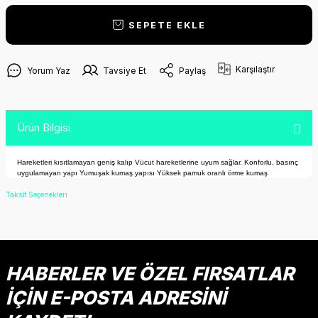
SEPETE EKLE
Karşılaştır
Yorum Yaz
Tavsiye Et
Paylaş
Ürün Bilgisi
Hareketleri kısıtlamayan geniş kalıp Vücut hareketlerine uyum sağlar. Konforlu, basınç
uygulamayan yapı Yumuşak kumaş yapısı Yüksek pamuk oranlı örme kumaş
Taksit Seçenekleri
HABERLER VE ÖZEL FIRSATLAR
İÇİN E-POSTA ADRESİNİ