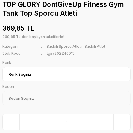
TOP GLORY DontGiveUp Fitness Gym
Tank Top Sporcu Atleti
369,85 TL
369,85 TL den başlayan taksitlerle!
Kategori
Baskılı Sporcu Atleti
,
Baskılı Atlet
Stok Kodu
tgsa202240015
Renk
Beden