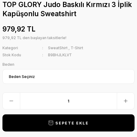
TOP GLORY Judo Baskılı Kırmızı 3 İplik
Kapüşonlu Sweatshirt
979,92 TL
979,92 TL den başlayan taksitlerle!
Kategori
SweatShirt
,
T-Shirt
Stok Kodu
B9BHJLKLVT
Beden
SEPETE EKLE