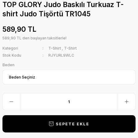
TOP GLORY Judo Baskılı Turkuaz T-
shirt Judo Tişörtü TR1045
589,90 TL
589,90 TL den başlayan taksitlerle!
Kategori
T-Shirt
,
T-Shirt
Stok Kodu
RJYURL9WLC
Beden
SEPETE EKLE