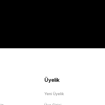
Üyelik
Yeni Üyelik
ip
Üye Girişi