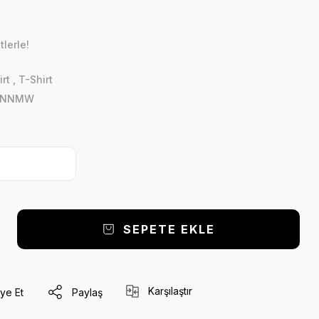
lerle!
rt
,
T-Shirt
4NNMW
SEPETE EKLE
Karşılaştır
ye Et
Paylaş