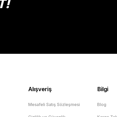
T!
Alışveriş
Bilgi
Mesafeli Satış Sözleşmesi
Blog
Gizlilik ve Güvenlik
Kargo Tak