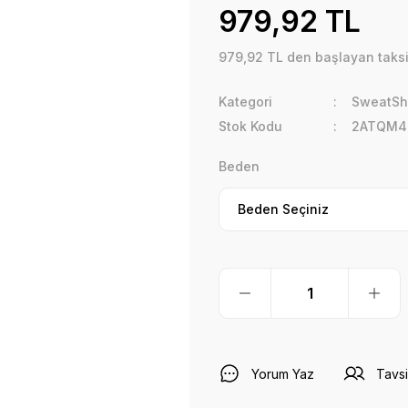
979,92 TL
979,92 TL den başlayan taksit
Kategori
SweatShi
Stok Kodu
2ATQM
Beden
Yorum Yaz
Tavsi