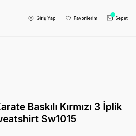
Giriş Yap
Favorilerim
Sepet
ate Baskılı Kırmızı 3 İplik
eatshirt Sw1015