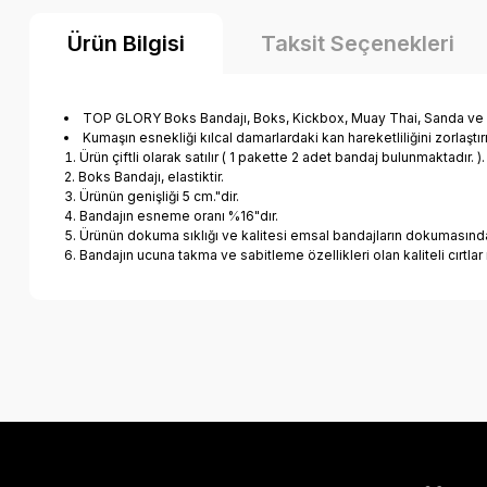
Ürün Bilgisi
Taksit Seçenekleri
TOP GLORY Boks Bandajı, Boks, Kickbox, Muay Thai, Sanda ve Ban
Kumaşın esnekliği kılcal damarlardaki kan hareketliliğini zorlaştı
Ürün çiftli olarak satılır ( 1 pakette 2 adet bandaj bulunmaktadır. ).
Boks Bandajı, elastiktir.
Ürünün genişliği 5 cm."dir.
Bandajın esneme oranı %16"dır.
Ürünün dokuma sıklığı ve kalitesi emsal bandajların dokumasında
Bandajın ucuna takma ve sabitleme özellikleri olan kaliteli cırtlar