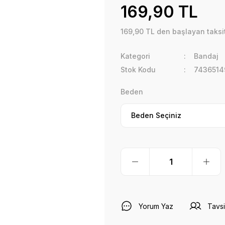
169,90 TL
169,90 TL den başlayan taksit
Kategori
Bandaj
Stok Kodu
7436514
Beden
Yorum Yaz
Tavsi