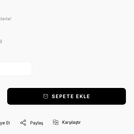
lerle!
9
SEPETE EKLE
Karşılaştır
ye Et
Paylaş