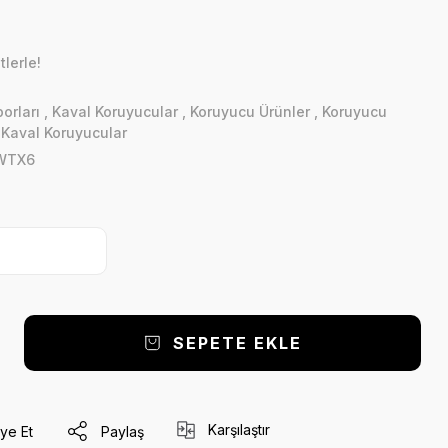
lerle!
orları
,
Kaval Koruyucular
,
Koruyucu Ürünler
,
Koruyucu
,
Kaval Koruyucular
WTX6
SEPETE EKLE
Karşılaştır
ye Et
Paylaş