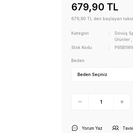
679,90 TL
679,90 TL den başlayan taksit
Kategori
Dövüş Sp
Ürünler
Stok Kodu
P65B1W
Beden
Yorum Yaz
Tavsi