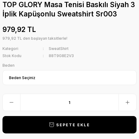
TOP GLORY Masa Tenisi Baskılı Siyah 3
İplik Kapüşonlu Sweatshirt Sr003
979,92 TL
979,92 TL den başlayan taksitlerle!
Kategori
SweatShirt
Stok Kodu
88T9G8E2V3
Beden
SEPETE EKLE