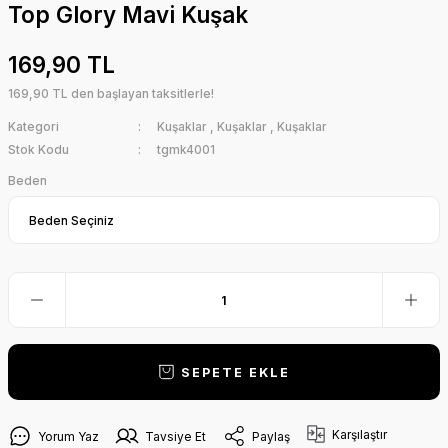
Top Glory Mavi Kuşak
169,90 TL
169,90 TL den başlayan taksitlerle!
Kategori
Kuşaklar
,
Kuşaklar
,
Kuşaklar
Stok Kodu
tgmk4001
Beden
SEPETE EKLE
Karşılaştır
Yorum Yaz
Tavsiye Et
Paylaş