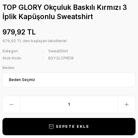
TOP GLORY Okçuluk Baskılı Kırmızı 3
İplik Kapüşonlu Sweatshirt
979,92 TL
979,92 TL den başlayan taksitlerle!
Kategori
SweatShirt
Stok Kodu
B2Y2LCPRD8
Beden
SEPETE EKLE