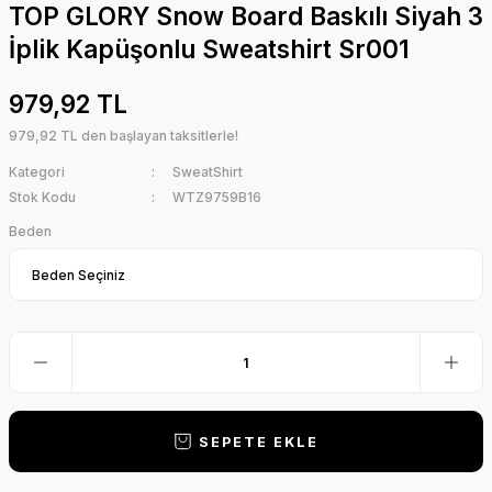
TOP GLORY Snow Board Baskılı Siyah 3
İplik Kapüşonlu Sweatshirt Sr001
979,92 TL
979,92 TL den başlayan taksitlerle!
Kategori
SweatShirt
Stok Kodu
WTZ9759B16
Beden
SEPETE EKLE