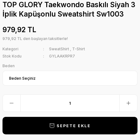
TOP GLORY Taekwondo Baskılı Siyah 3
İplik Kapüşonlu Sweatshirt Sw1003
979,92 TL
979,92 TL den başlayan taksitlerle!
Kategori
SweatShirt
,
T-Shirt
Stok Kodu
GYLAAKRPR7
Beden
SEPETE EKLE