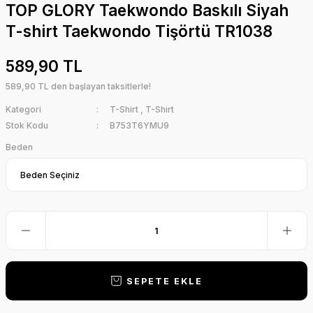
TOP GLORY Taekwondo Baskılı Siyah
T-shirt Taekwondo Tişörtü TR1038
589,90 TL
589,90 TL den başlayan taksitlerle!
Kategori
T-Shirt
,
T-Shirt
Stok Kodu
B753T6YMU9
Beden
SEPETE EKLE