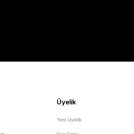
Üyelik
Yeni Üyelik
ip
Üye Girişi