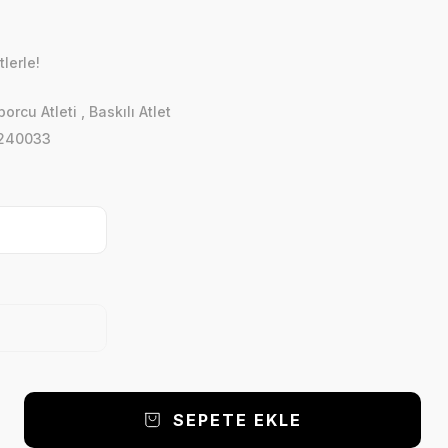
lerle!
porcu Atleti
,
Baskılı Atlet
240033
SEPETE EKLE