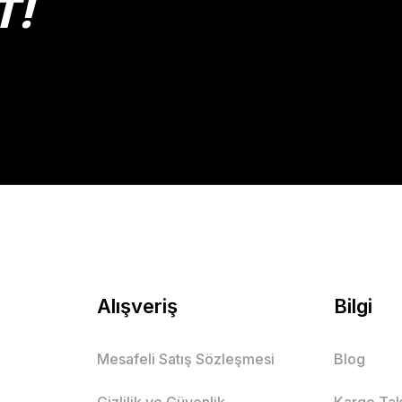
T!
Alışveriş
Bilgi
Mesafeli Satış Sözleşmesi
Blog
Gizlilik ve Güvenlik
Kargo Tak