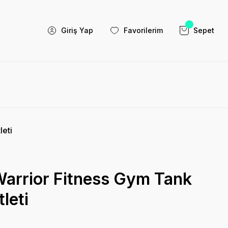
Giriş Yap
Favorilerim
Sepet
eti
rrior Fitness Gym Tank
leti