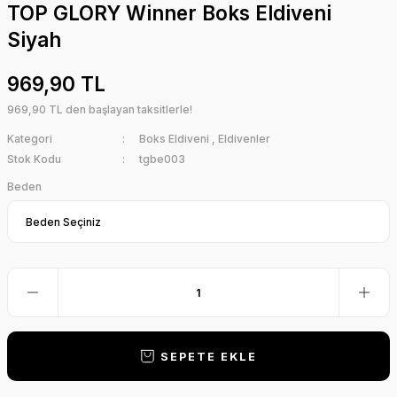
TOP GLORY Winner Boks Eldiveni
Siyah
969,90 TL
969,90 TL den başlayan taksitlerle!
Kategori
Boks Eldiveni
,
Eldivenler
Stok Kodu
tgbe003
Beden
SEPETE EKLE