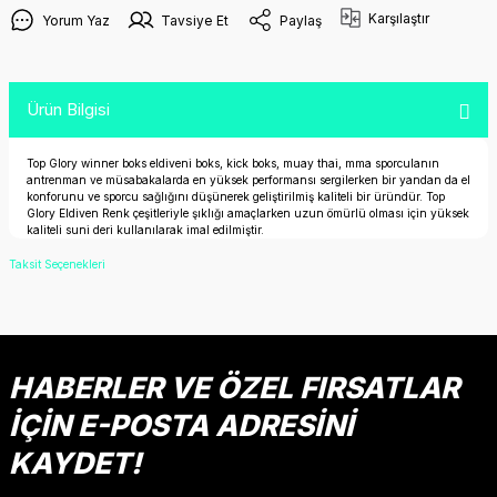
Karşılaştır
Yorum Yaz
Tavsiye Et
Paylaş
Ürün Bilgisi
Top Glory winner boks eldiveni boks, kick boks, muay thai, mma sporculanın
antrenman ve müsabakalarda en yüksek performansı sergilerken bir yandan da el
konforunu ve sporcu sağlığını düşünerek geliştirilmiş kaliteli bir üründür. Top
Glory Eldiven Renk çeşitleriyle şıklığı amaçlarken uzun ömürlü olması için yüksek
kaliteli suni deri kullanılarak imal edilmiştir.
Taksit Seçenekleri
HABERLER VE ÖZEL FIRSATLAR
İÇİN E-POSTA ADRESİNİ
KAYDET!